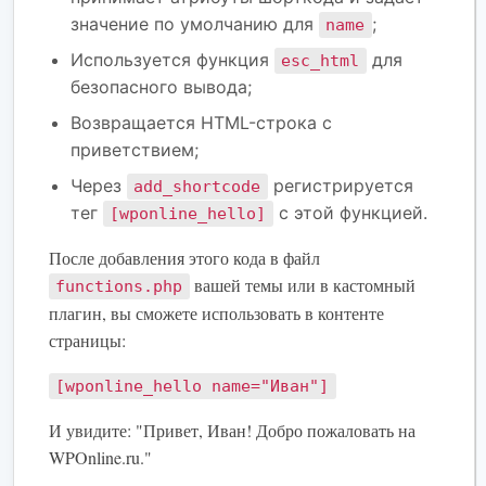
значение по умолчанию для
;
name
Используется функция
для
esc_html
безопасного вывода;
Возвращается HTML-строка с
приветствием;
Через
регистрируется
add_shortcode
тег
с этой функцией.
[wponline_hello]
После добавления этого кода в файл
вашей темы или в кастомный
functions.php
плагин, вы сможете использовать в контенте
страницы:
[wponline_hello name="Иван"]
И увидите: "Привет, Иван! Добро пожаловать на
WPOnline.ru."