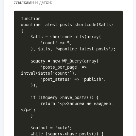
ссылками и датой:
function 
wponline_latest_posts_shortcode($atts) 
{

    $atts = shortcode_atts(array(

        'count' => 5,

    ), $atts, 'wponline_latest_posts');

    $query = new WP_Query(array(

        'posts_per_page' => 
intval($atts['count']),

        'post_status' => 'publish',

    ));

    if (!$query->have_posts()) {

        return '<p>Записей не найдено.
</p>';

    }

    $output = '<ul>';

    while ($query->have_posts()) {
