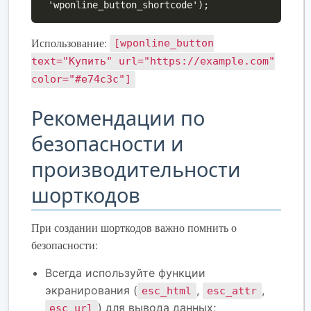
'wponline_button_shortcode');
Использование:
[wponline_button
text="Купить" url="https://example.com"
color="#e74c3c"]
Рекомендации по
безопасности и
производительности
шорткодов
При создании шорткодов важно помнить о
безопасности:
Всегда используйте функции
экранирования (
,
,
esc_html
esc_attr
) для вывода данных;
esc_url