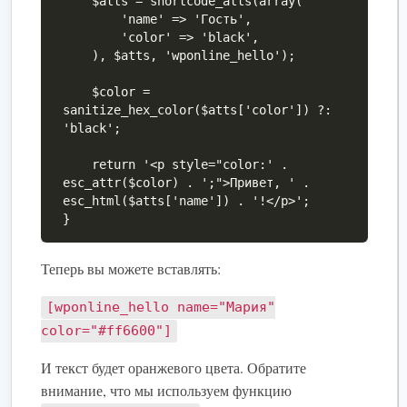
    $atts = shortcode_atts(array(

        'name' => 'Гость',

        'color' => 'black',

    ), $atts, 'wponline_hello');

    $color = 
sanitize_hex_color($atts['color']) ?: 
'black';

    return '<p style="color:' . 
esc_attr($color) . ';">Привет, ' . 
esc_html($atts['name']) . '!</p>';

}
Теперь вы можете вставлять:
[wponline_hello name="Мария"
color="#ff6600"]
И текст будет оранжевого цвета. Обратите
внимание, что мы используем функцию