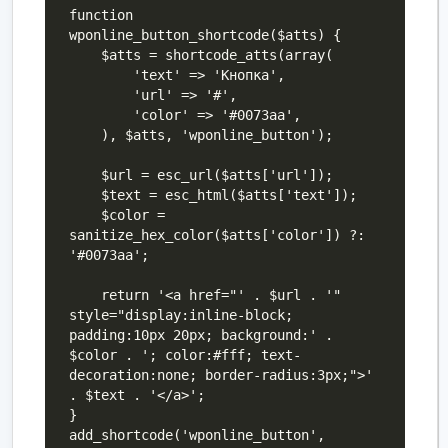
function 
wponline_button_shortcode($atts) {

    $atts = shortcode_atts(array(

        'text' => 'Кнопка',

        'url' => '#',

        'color' => '#0073aa',

    ), $atts, 'wponline_button');

    $url = esc_url($atts['url']);

    $text = esc_html($atts['text']);

    $color = 
sanitize_hex_color($atts['color']) ?: 
'#0073aa';

    return '<a href="' . $url . '" 
style="display:inline-block; 
padding:10px 20px; background:' . 
$color . '; color:#fff; text-
decoration:none; border-radius:3px;">' 
. $text . '</a>';

}

add_shortcode('wponline_button', 