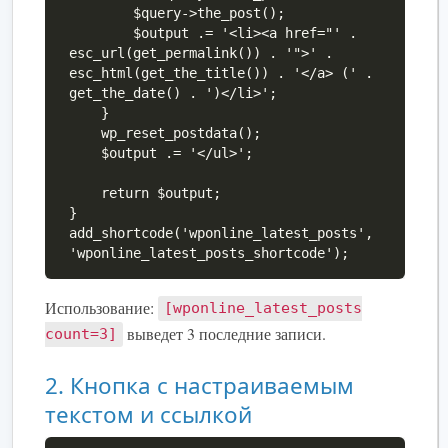
        $query->the_post();

        $output .= '<li><a href="' . 
esc_url(get_permalink()) . '">' . 
esc_html(get_the_title()) . '</a> (' . 
get_the_date() . ')</li>';

    }

    wp_reset_postdata();

    $output .= '</ul>';

    return $output;

}

add_shortcode('wponline_latest_posts', 
'wponline_latest_posts_shortcode');
Использование:
[wponline_latest_posts
выведет 3 последние записи.
count=3]
2. Кнопка с настраиваемым
текстом и ссылкой