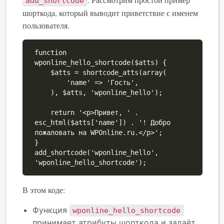
add_shortcode
шорткода, который выводит приветствие с именем
пользователя.
function 
wponline_hello_shortcode($atts) {

    $atts = shortcode_atts(array(

        'name' => 'Гость',

    ), $atts, 'wponline_hello');

    return '<p>Привет, ' . 
esc_html($atts['name']) . '! Добро 
пожаловать на WPOnline.ru.</p>';

}

add_shortcode('wponline_hello', 
'wponline_hello_shortcode');
В этом коде:
Функция
wponline_hello_shortcode
принимает атрибуты шорткода и задаёт