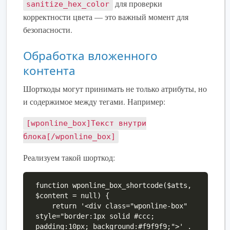
для проверки
sanitize_hex_color
корректности цвета — это важный момент для
безопасности.
Обработка вложенного
контента
Шорткоды могут принимать не только атрибуты, но
и содержимое между тегами. Например:
[wponline_box]Текст внутри
блока[/wponline_box]
Реализуем такой шорткод:
function wponline_box_shortcode($atts, 
$content = null) {

    return '<div class="wponline-box" 
style="border:1px solid #ccc; 
padding:10px; background:#f9f9f9;">' . 