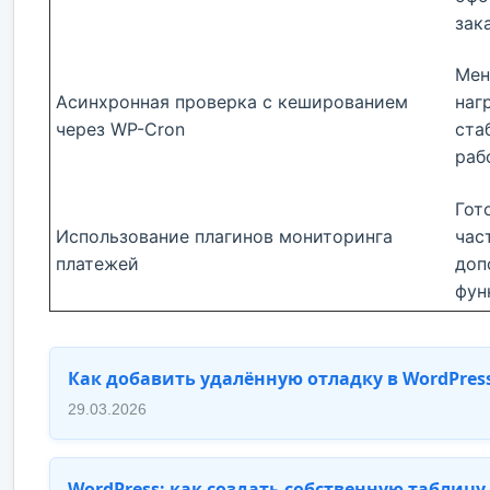
зак
Мен
Асинхронная проверка с кешированием
наг
через WP-Cron
ста
раб
Гот
Использование плагинов мониторинга
час
платежей
доп
фун
Как добавить удалённую отладку в WordPres
29.03.2026
WordPress: как создать собственную таблицу 