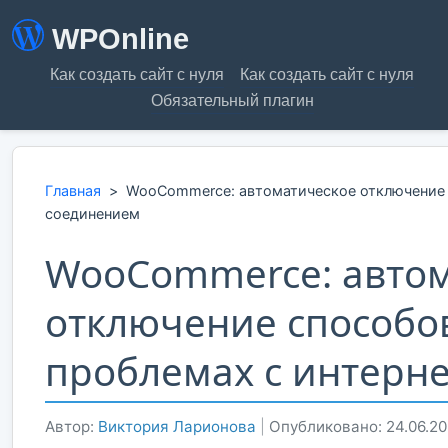
WPOnline
Как создать сайт с нуля
Как создать сайт с нуля
Обязательный плагин
Главная
>
WooCommerce: автоматическое отключение с
соединением
WooCommerce: автом
отключение способо
проблемах с интерн
Автор:
Виктория Ларионова
|
Опубликовано: 24.06.2