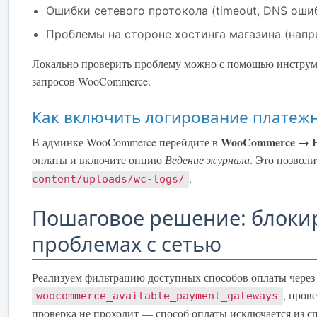
Ошибки сетевого протокола (timeout, DNS ошиб
Проблемы на стороне хостинга магазина (напр
Локально проверить проблему можно с помощью инструмен
запросов WooCommerce.
Как включить логирование плате
WooCommerce → Н
В админке WooCommerce перейдите в
оплаты и включите опцию
Ведение журнала
. Это позвол
.
content/uploads/wc-logs/
Пошаговое решение: блоки
проблемах с сетью
Реализуем фильтрацию доступных способов оплаты через
, пров
woocommerce_available_payment_gateways
проверка не проходит — способ оплаты исключается из сп