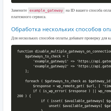
Замените
на ID вашего способа опл
example_gateway
платежного сервиса.
Обработка нескольких способов оп
Для нескольких способов оплаты добавьте проверку для к
function disable_multiple_gateways_on_connectio
    $gateways_to_check = [

        'example_gateway1' => 'https://api.gateway1.com/status',

        'example_gateway2' => 'https://api.gateway2.com/status',

    ];

    foreach ( $gateways_to_check as $gateway_id => $url ) {

        $response = wp_remote_get( $url, [ 'timeout' => 5 ] );

        if ( is_wp_error( $response ) || wp_remote_retrieve_response_code( $response ) !== 
200 ) {

            if ( isset( $available_gateways[ $gateway_id ] ) ) {

                unset( $available_gateways[ $gateway_id ] );

            }
