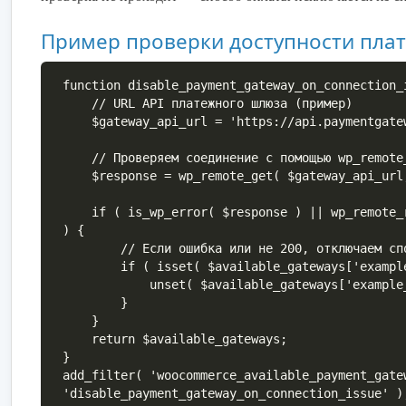
Пример проверки доступности пла
function disable_payment_gateway_on_connection_
    // URL API платежного шлюза (пример)

    $gateway_api_url = 'https://api.paymentgateway.com/status';

    // Проверяем соединение с помощью wp_remote_get

    $response = wp_remote_get( $gateway_api_url, [ 'timeout' => 5 ] );

    if ( is_wp_error( $response ) || wp_remote_retrieve_response_code( $response ) !== 200 
) {

        // Если ошибка или не 200, отключаем способ оплаты example_gateway

        if ( isset( $available_gateways['example_gateway'] ) ) {

            unset( $available_gateways['example_gateway'] );

        }

    }

    return $available_gateways;

}

add_filter( 'woocommerce_available_payment_gate
'disable_payment_gateway_on_connection_issue' )