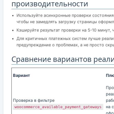
производительности
Используйте асинхронные проверки состояни
чтобы не замедлять загрузку страницы оформл
Кэшируйте результат проверки на 5-10 минут, ч
Для критичных платежных систем лучше реализ
предупреждение о проблемах, а не просто скр
Сравнение вариантов реал
Вариант
Пл
Про
реа
Проверка в фильтре
раб
на 
woocommerce_available_payment_gateways
офо