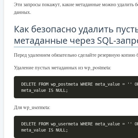
Эти запросы покажут, какие метаданные можно удалить б
данных.
Как безопасно удалить пуст
метаданные через SQL-запр
Перед удалением обязательно сделайте резервную копию 
Удаление пустых метаданных из wp_postmeta:
DELETE FROM wp_postmeta WHERE meta_value = '' O
meta_value IS NULL;
Для wp_usermeta:
DELETE FROM wp_usermeta WHERE meta_value = '' O
meta_value IS NULL;