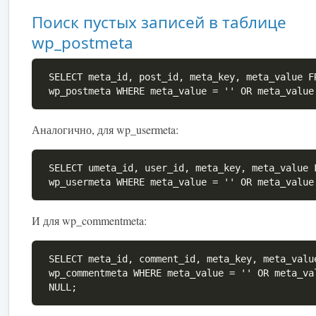
Поиск пустых записей в таблице
wp_postmeta
SELECT meta_id, post_id, meta_key, meta_value F
wp_postmeta WHERE meta_value = '' OR meta_value
Аналогично, для wp_usermeta:
SELECT umeta_id, user_id, meta_key, meta_value 
wp_usermeta WHERE meta_value = '' OR meta_value
И для wp_commentmeta:
SELECT meta_id, comment_id, meta_key, meta_valu
wp_commentmeta WHERE meta_value = '' OR meta_va
NULL;