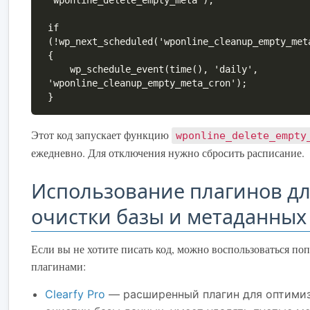
if 
(!wp_next_scheduled('wponline_cleanup_empty_met
{

    wp_schedule_event(time(), 'daily', 
'wponline_cleanup_empty_meta_cron');

}
Этот код запускает функцию
wponline_delete_empty
ежедневно. Для отключения нужно сбросить расписание.
Использование плагинов д
очистки базы и метаданных
Если вы не хотите писать код, можно воспользоваться п
плагинами:
Clearfy Pro
— расширенный плагин для оптими