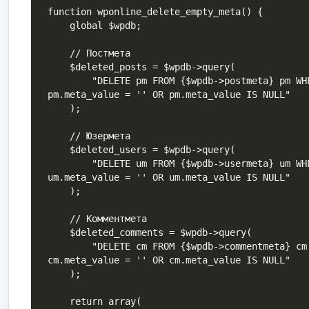
function wponline_delete_empty_meta() {

    global $wpdb;

    // Постмета

    $deleted_posts = $wpdb->query(

        "DELETE pm FROM {$wpdb->postmeta} pm WHERE 
pm.meta_value = '' OR pm.meta_value IS NULL"

    );

    // Юзермета

    $deleted_users = $wpdb->query(

        "DELETE um FROM {$wpdb->usermeta} um WHERE 
um.meta_value = '' OR um.meta_value IS NULL"

    );

    // Комментмета

    $deleted_comments = $wpdb->query(

        "DELETE cm FROM {$wpdb->commentmeta} cm WHERE 
cm.meta_value = '' OR cm.meta_value IS NULL"

    );

    return array(
