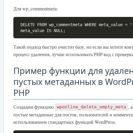
Для wp_commentmeta:
DELETE FROM wp_commentmeta WHERE meta_value = '
meta_value IS NULL;
Такой подход быстро очистит базу, но если вы хотите кон
процесс удаления, лучше использовать PHP-код с проверк
Пример функции для удале
пустых метаданных в WordPr
PHP
Создадим функцию
, 
wponline_delete_empty_meta
пустые метаданные для постов, пользователей и коммента
использованием стандартных функций WordPress.