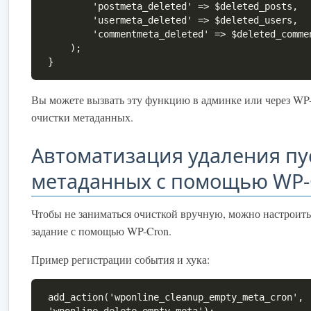
        'postmeta_deleted' => $deleted_posts,

        'usermeta_deleted' => $deleted_users,

        'commentmeta_deleted' => $deleted_comments

    );

}
Вы можете вызвать эту функцию в админке или через WP
очистки метаданных.
Автоматизация удаления пу
метаданных с помощью WP-
Чтобы не заниматься очисткой вручную, можно настроить
задание с помощью WP-Cron.
Пример регистрации события и хука:
add_action('wponline_cleanup_empty_meta_cron', 
'wponline_delete_empty_meta');
