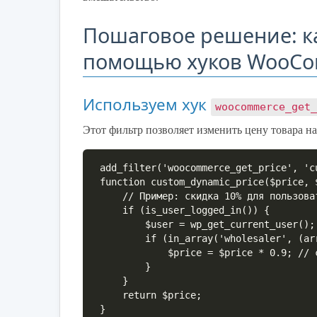
Пошаговое решение: к
помощью хуков WooC
Используем хук
woocommerce_get
Этот фильтр позволяет изменить цену товара н
add_filter('woocommerce_get_price', 'c
function custom_dynamic_price($price, $
    // Пример: скидка 10% для пользователей с ролью оптовик

    if (is_user_logged_in()) {

        $user = wp_get_current_user();

        if (in_array('wholesaler', (array) $user->roles)) {

            $price = $price * 0.9; // скидка 10%

        }

    }

    return $price;

}