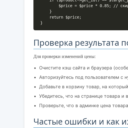
    if ($product->get_id() == $target_product_id && $cart_quantity >= $threshold) {

        $price = $price * 0.85; // скидка 15%

    }

    return $price;

}
Проверка результата п
Для проверки изменений цены:
Очистите кэш сайта и браузера (осо
Авторизуйтесь под пользователем с н
Добавьте в корзину товар, на которы
Убедитесь, что на странице товара и
Проверьте, что в админке цена товар
Частые ошибки и как и