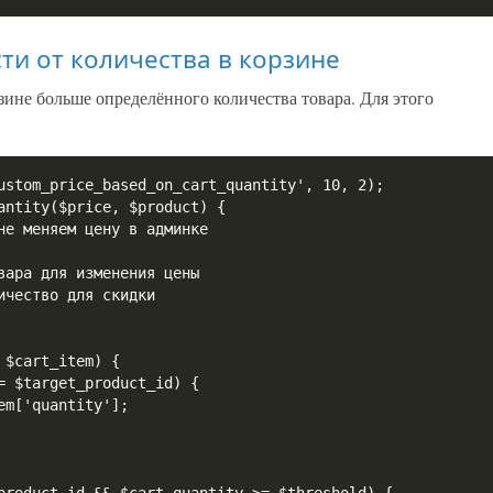
ти от количества в корзине
зине больше определённого количества товара. Для этого
ustom_price_based_on_cart_quantity', 10, 2);

antity($price, $product) {
