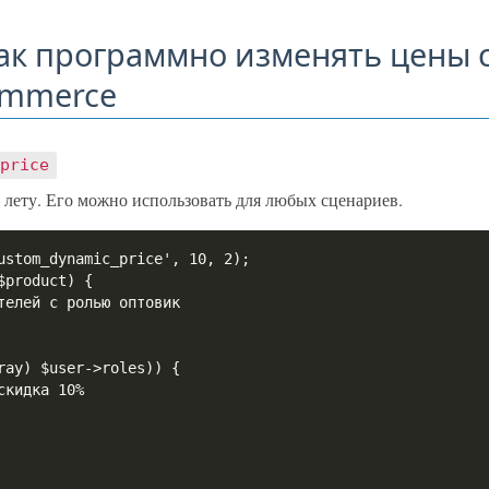
ак программно изменять цены 
ommerce
_price
а лету. Его можно использовать для любых сценариев.
ustom_dynamic_price', 10, 2);

product) {
