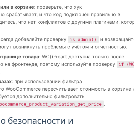
 или в корзине
: проверьте, что хук
о срабатывает, и что код подключён правильно в
бедитесь, что нет конфликтов с другими плагинами, кото
 всегда добавляйте проверку
и возвращайт
is_admin()
могут возникнуть проблемы с учётом и отчетностью.
странице товара
: WC()->cart доступна только после
 на фронтенде, поэтому используйте проверку
if (W
.
казах
: при использовании фильтра
то WooCommerce пересчитывает стоимость в корзине 
буется дополнительно фильтровать
.
oocommerce_product_variation_get_price
о безопасности и