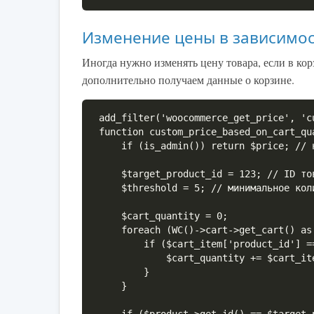
Изменение цены в зависимос
Иногда нужно изменять цену товара, если в кор
дополнительно получаем данные о корзине.
add_filter('woocommerce_get_price', 'c
function custom_price_based_on_cart_qu
    if (is_admin()) return $price; // не меняем цену в админке

    $target_product_id = 123; // ID товара для изменения цены

    $threshold = 5; // минимальное количество для скидки

    $cart_quantity = 0;

    foreach (WC()->cart->get_cart() as $cart_item) {

        if ($cart_item['product_id'] == $target_product_id) {

            $cart_quantity += $cart_item['quantity'];

        }

    }
