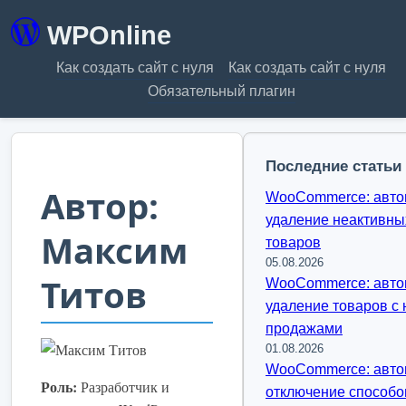
WPOnline
Как создать сайт с нуля
Как создать сайт с нуля
Обязательный плагин
Последние статьи
Автор:
WooCommerce: авто
удаление неактивны
Максим
товаров
05.08.2026
Титов
WooCommerce: авто
удаление товаров с 
продажами
01.08.2026
WooCommerce: авто
Роль:
Разработчик и
отключение способо