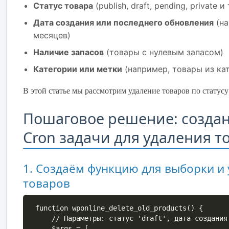
Статус товара
(publish, draft, pending, private и 
Дата создания или последнего обновления
(на
месяцев)
Наличие запасов
(товары с нулевым запасом)
Категории или метки
(например, товары из кат
В этой статье мы рассмотрим удаление товаров по статусу 
Пошаговое решение: созда
Cron задачи для удаления т
1. Создаём функцию для выборки и
товаров
function wponline_delete_old_products() {

    // Параметры: статус 'draft', дата создания старше 180 дней

    $args = [
