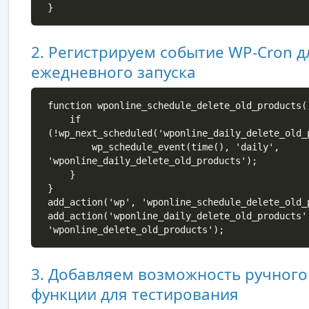
}
2. Регистрируем событие WP-Cron д
ежедневного запуска
function wponline_schedule_delete_old_products()
    if 
(!wp_next_scheduled('wponline_daily_delete_old_p
        wp_schedule_event(time(), 'daily', 
'wponline_daily_delete_old_products');

    }

}

add_action('wp', 'wponline_schedule_delete_old_p
add_action('wponline_daily_delete_old_products'
'wponline_delete_old_products');
3. Добавляем возможность ручного
функции для тестирования