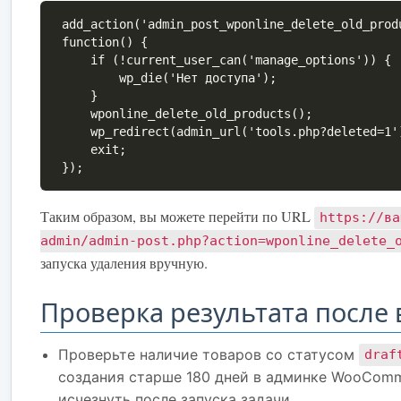
add_action('admin_post_wponline_delete_old_prod
function() {

    if (!current_user_can('manage_options')) {

        wp_die('Нет доступа');

    }

    wponline_delete_old_products();

    wp_redirect(admin_url('tools.php?deleted=1'));

    exit;

});
Таким образом, вы можете перейти по URL
https://ва
admin/admin-post.php?action=wponline_delete_
запуска удаления вручную.
Проверка результата после
Проверьте наличие товаров со статусом
draf
создания старше 180 дней в админке WooComm
исчезнуть после запуска задачи.