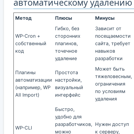
автоматическому удалению
Метод
Плюсы
Минусы
Гибко, без
Зависит от
WP-Cron +
сторонних
посещаемости
собственный
плагинов,
сайта, требует
код
точечное
навыков
удаление
разработки
Может быть
Плагины
Простота
тяжеловесным,
автоматизации
настройки,
ограничения
(например, WP
визуальный
по условиям
All Import)
интерфейс
удаления
Быстро,
удобно для
разработчиков,
Нужен доступ
WP-CLI
можно
к серверу,