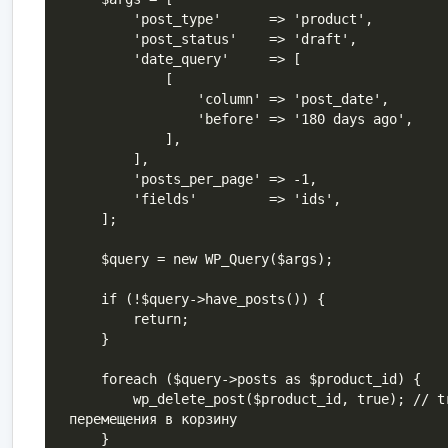
        'post_type'      => 'product',

        'post_status'    => 'draft',

        'date_query'     => [

            [

                'column' => 'post_date',

                'before' => '180 days ago',

            ],

        ],

        'posts_per_page' => -1,

        'fields'         => 'ids',

    ];

    $query = new WP_Query($args);

    if (!$query->have_posts()) {

        return;

    }

    foreach ($query->posts as $product_id) {

        wp_delete_post($product_id, true); // true - без 
перемещения в корзину

    }
